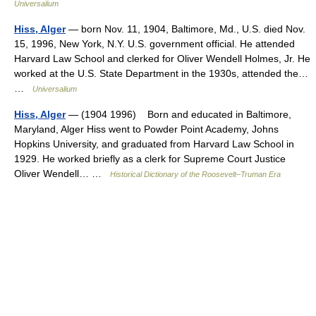
Universalium
Hiss, Alger
— born Nov. 11, 1904, Baltimore, Md., U.S. died Nov.
15, 1996, New York, N.Y. U.S. government official. He attended
Harvard Law School and clerked for Oliver Wendell Holmes, Jr. He
worked at the U.S. State Department in the 1930s, attended the…
…
Universalium
Hiss, Alger
— (1904 1996) Born and educated in Baltimore,
Maryland, Alger Hiss went to Powder Point Academy, Johns
Hopkins University, and graduated from Harvard Law School in
1929. He worked briefly as a clerk for Supreme Court Justice
Oliver Wendell… …
Historical Dictionary of the Roosevelt–Truman Era