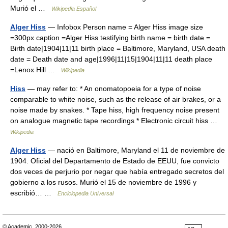
Murió el …
Wikipedia Español
Alger Hiss
— Infobox Person name = Alger Hiss image size
=300px caption =Alger Hiss testifying birth name = birth date =
Birth date|1904|11|11 birth place = Baltimore, Maryland, USA death
date = Death date and age|1996|11|15|1904|11|11 death place
=Lenox Hill …
Wikipedia
Hiss
— may refer to: * An onomatopoeia for a type of noise
comparable to white noise, such as the release of air brakes, or a
noise made by snakes. * Tape hiss, high frequency noise present
on analogue magnetic tape recordings * Electronic circuit hiss …
Wikipedia
Alger Hiss
— nació en Baltimore, Maryland el 11 de noviembre de
1904. Oficial del Departamento de Estado de EEUU, fue convicto
dos veces de perjurio por negar que había entregado secretos del
gobierno a los rusos. Murió el 15 de noviembre de 1996 y
escribió… …
Enciclopedia Universal
© Academic, 2000-2026