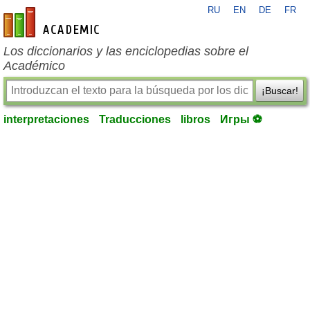
RU
EN
DE
FR
es-academic.com
Los diccionarios y las enciclopedias sobre el
Académico
¡Buscar!
interpretaciones
Traducciones
libros
Игры ⚽