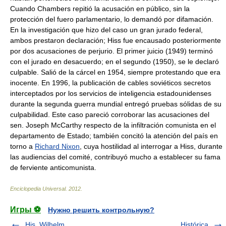
Cuando Chambers repitió la acusación en público, sin la
protección del fuero parlamentario, lo demandó por difamación.
En la investigación que hizo del caso un gran jurado federal,
ambos prestaron declaración; Hiss fue encausado posteriormente
por dos acusaciones de perjurio. El primer juicio (1949) terminó
con el jurado en desacuerdo; en el segundo (1950), se le declaró
culpable. Salió de la cárcel en 1954, siempre protestando que era
inocente. En 1996, la publicación de cables soviéticos secretos
interceptados por los servicios de inteligencia estadounidenses
durante la segunda guerra mundial entregó pruebas sólidas de su
culpabilidad. Este caso pareció corroborar las acusaciones del
sen. Joseph McCarthy respecto de la infiltración comunista en el
departamento de Estado; también concitó la atención del país en
torno a
Richard Nixon
, cuya hostilidad al interrogar a Hiss, durante
las audiencias del comité, contribuyó mucho a establecer su fama
de ferviente anticomunista.
Enciclopedia Universal
.
2012
.
Игры ⚽
Нужно решить контрольную?
His, Wilhelm
Histórica